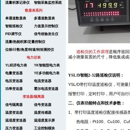
流量积算记录仪
智能采集监控系统
数显表系列
单通道数显表
多通道数显表
智能巡检仪
力值显示控制仪
PID调节仪
信号校验发生仪
流量/热能积算/定量控制仪
位移/计数/角度/转速/转矩测控仪
巡检仪的工作原理
是顺序巡回
减小测量装置的尺寸，降低集成成
电力仪表
YL经济电力表
YK智能型电力表
电量变送器
YE多功能电力表
YSL/D智能2-32路巡检仪说明：
电压变送器
电流变送器
YSL/D带打印温度巡检仪，可测
功率变送器
霍尔电流变送器
报警打印，定时打印，用户可自行
变送器/隔离器
二、仪表功能特点和技术参数：
信号隔离器
信号变送器
1、带打印温度巡检仪配接传感器
温度变送器
温度传感器
温湿度变送器
温湿度显示屏
热电阻：Pt100、Cu100、Cu
压力变送器
工业控制模块