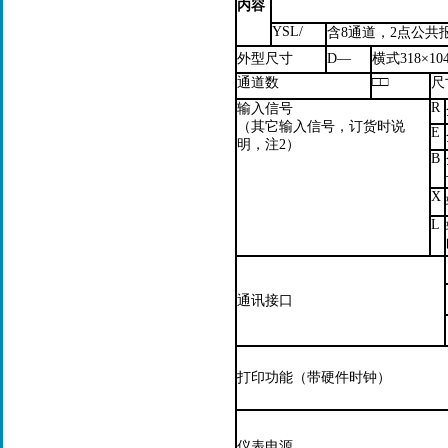
内容
YSL/
含8通道，2点公共
外型尺寸
D—
横式318×104
□□
通道数
尺
R
输入信号
（其它输入信号，订货时说
E
明，注2）
B
X
L
通讯接口
打印功能（带硬件时钟）
仪表电源