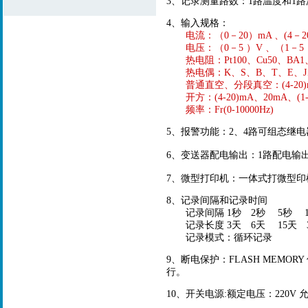
3、记录测量路数：1路温度和1
4、输入规格：
电流：（0－20）mA 、(4－20
电压：（0－5 ）V 、（1－5 
热电阻：Pt100、Cu50、BA1、
热电偶：K、S、B、T、E、J、N、
普通直空、分段真空：(4-20)mA
开方：(4-20)mA、20mA、(1-
频率：Fr(0-10000Hz)
5、报警功能：2、4路可组态继电
6、变送器配电输出：1路配电输出电
7、微型打印机：一体式打微型印机普
8、记录间隔和记录时间
记录间隔 1秒 2秒 5秒 10
记录长度 3天 6天 15天 30天
记录模式：循环记录
9、断电保护：FLASH MEM
行。
10、开关电源:额定电压：220V 允