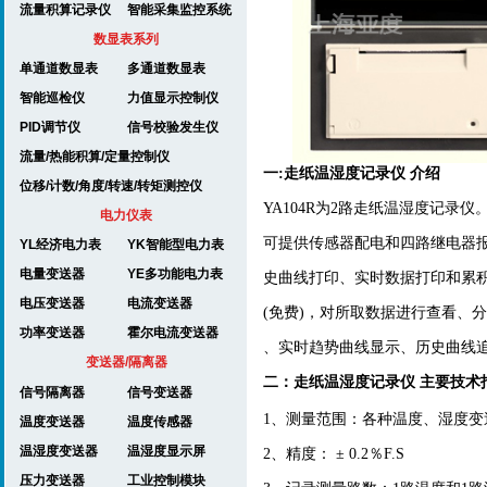
流量积算记录仪
智能采集监控系统
数显表系列
单通道数显表
多通道数显表
智能巡检仪
力值显示控制仪
PID调节仪
信号校验发生仪
流量/热能积算/定量控制仪
一:
走纸
温湿度记录仪
介绍
位移/计数/角度/转速/转矩测控仪
YA104R为
2路走纸
温湿度记录仪
电力仪表
可提供传感器配电和四路继电器
YL经济电力表
YK智能型电力表
电量变送器
YE多功能电力表
史曲线打印、实时数据打印和累积
电压变送器
电流变送器
(免费)，对所取数据进行查看、
功率变送器
霍尔电流变送器
、实时趋势曲线显示、历史曲线
变送器/隔离器
二：
走纸
温湿度记录仪
主要技术
信号隔离器
信号变送器
1、测量范围：各种温度、湿度变
温度变送器
温度传感器
温湿度变送器
温湿度显示屏
2、精度： ± 0.2％F.S
压力变送器
工业控制模块