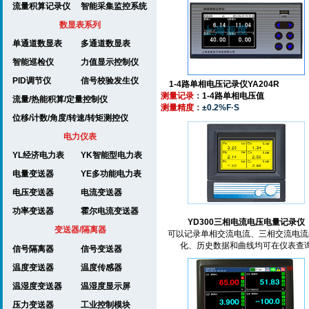
流量积算记录仪
智能采集监控系统
数显表系列
单通道数显表
多通道数显表
智能巡检仪
力值显示控制仪
PID调节仪
信号校验发生仪
1-4路单相电压记录仪YA204R
测量记录
：
1-4路单相电压值
流量/热能积算/定量控制仪
测量精度
：
±0.2%F·S
位移/计数/角度/转速/转矩测控仪
电力仪表
YL经济电力表
YK智能型电力表
电量变送器
YE多功能电力表
电压变送器
电流变送器
功率变送器
霍尔电流变送器
YD300三相电流电压电量记录仪
变送器/隔离器
可以记录单相交流电流、三相交流电流
化、历史数据和曲线均可在仪表查
信号隔离器
信号变送器
温度变送器
温度传感器
温湿度变送器
温湿度显示屏
压力变送器
工业控制模块